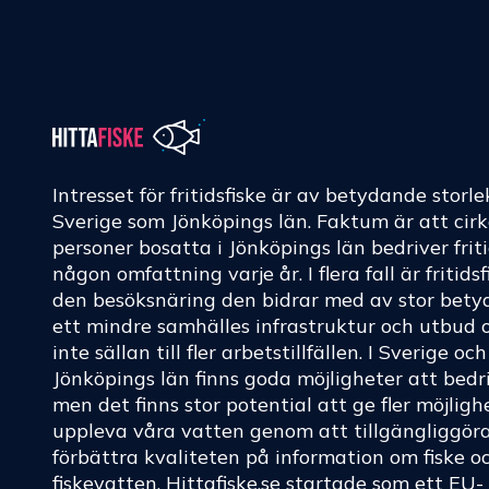
Intresset för fritidsfiske är av betydande storle
Sverige som Jönköpings län. Faktum är att cir
personer bosatta i Jönköpings län bedriver friti
någon omfattning varje år. I flera fall är fritids
den besöksnäring den bidrar med av stor betyd
ett mindre samhälles infrastruktur och utbud 
inte sällan till fler arbetstillfällen. I Sverige oc
Jönköpings län finns goda möjligheter att bedri
men det finns stor potential att ge fler möjligh
uppleva våra vatten genom att tillgängliggör
förbättra kvaliteten på information om fiske o
fiskevatten.
Hittafiske.se
startade som ett EU-