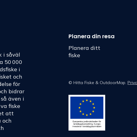
Planera din resa
Planera ditt
k i såväl
fiske
ka 50 000
dsfiske i
fisket och
©
Hitta Fiske
& OutdoorMap.
Priv
else för
och bidrar
h så även i
va fiske
et att
a och
ch