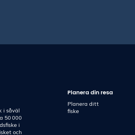
Planera din resa
Planera ditt
k i såväl
fiske
ka 50 000
dsfiske i
fisket och