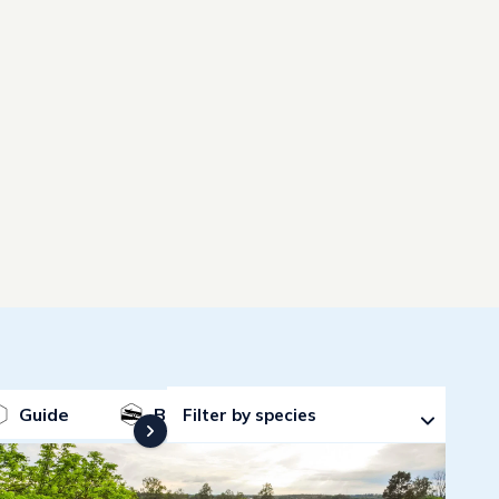
Guide
BoatLaunch
Fishing water
Filter by species