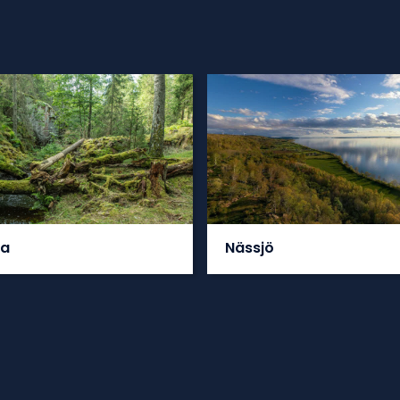
da
Nässjö