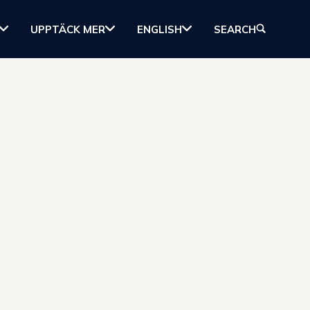
UPPTÄCK MER
ENGLISH
SEARCH
satta i Jönköpings län bedriver fritidsfiske i någon omfattning