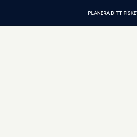
PLANERA DITT FISKE
rige som Jönköpings län. Faktum är att cirka 50 000 personer bo