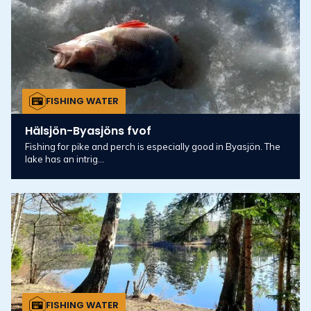
FISHING WATER
Hälsjön-Byasjöns fvof
Fishing for pike and perch is especially good in Byasjön. The
lake has an intrig...
FISHING WATER