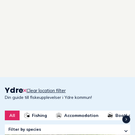
Ydre
–
guide to fishing experience
Clear location filter
Din guide till fiskeupplevelser i Ydre kommun!
All
Fishing
Accommodation
BoatLau
Filter by species