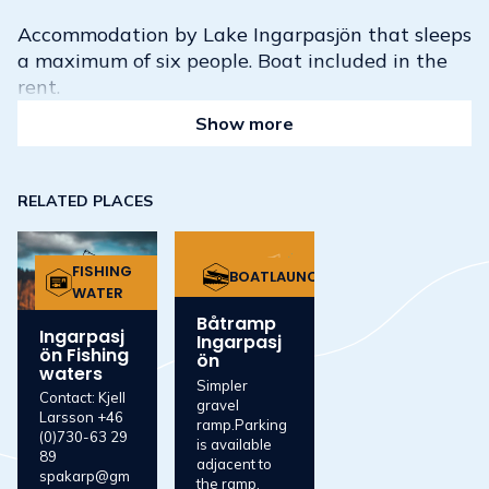
Accommodation by Lake Ingarpasjön that sleeps
a maximum of six people. Boat included in the
rent.
Show more
RELATED PLACES
FISHING
BOATLAUNCH
WATER
Båtramp
Ingarpasj
Ingarpasj
ön Fishing
ön
waters
Simpler
Contact: Kjell
gravel
Larsson +46
ramp.Parking
(0)730-63 29
is available
89
adjacent to
spakarp@gm
the ramp.