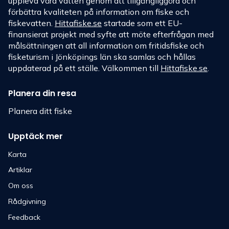
uppleva våra vatten genom att tillgängliggöra och
förbättra kvaliteten på information om fiske och
fiskevatten.
Hittafiske.se
startade som ett EU-
finansierat projekt med syfte att möte efterfrågan med
målsättningen att all information om fritidsfiske och
fisketurism i Jönköpings län ska samlas och hållas
uppdaterad på ett ställe. Välkommen till
Hittafiske.se
.
Planera din resa
Planera ditt fiske
Upptäck mer
Karta
Artiklar
Om oss
Rådgivning
Feedback