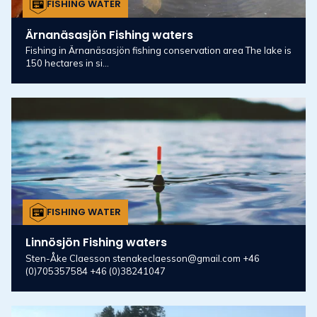
FISHING WATER
Ärnanäsasjön Fishing waters
Fishing in Ärnanäsasjön fishing conservation area The lake is
150 hectares in si...
FISHING WATER
Linnösjön Fishing waters
Sten-Åke Claesson stenakeclaesson@gmail.com +46
(0)705357584 +46 (0)38241047