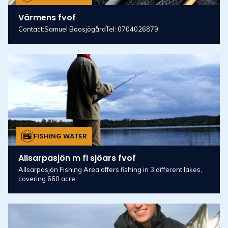
Värmens fvof
Contact:Samuel BoosjögårdTel: 0704026879
FISHING WATER
Allsarpasjön m fl sjöars fvof
Allsarpasjön Fishing Area offers fishing in 3 different lakes,
covering 660 acre...