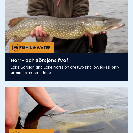
FISHING WATER
Norr- och Sörsjöns fvof
Lake Sörsjön and Lake Norrsjön are two shallow lakes, only
around 5 meters deep ...