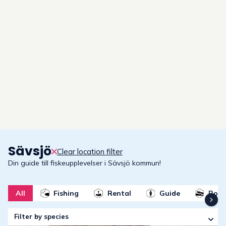
Sävsjö
–
guide to fishing experien
Clear location filter
Din guide till fiskeupplevelser i Sävsjö kommun!
All
Fishing
Rental
Guide
Boat
Filter by species