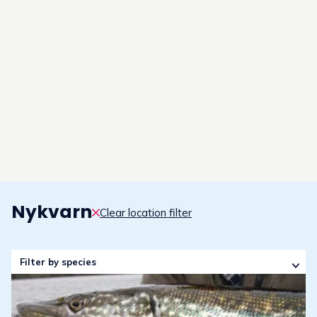
Nykvarn
–
guide to fishing experi
Clear location filter
Filter by species