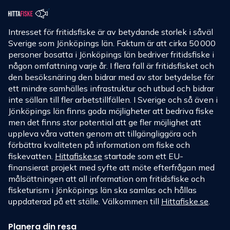
Intresset för fritidsfiske är av betydande storlek i såväl
Sverige som Jönköpings län. Faktum är att cirka 50 000
personer bosatta i Jönköpings län bedriver fritidsfiske i
någon omfattning varje år. I flera fall är fritidsfisket och
den besöksnäring den bidrar med av stor betydelse för
ett mindre samhälles infrastruktur och utbud och bidrar
inte sällan till fler arbetstillfällen. I Sverige och så även i
Jönköpings län finns goda möjligheter att bedriva fiske
men det finns stor potential att ge fler möjlighet att
uppleva våra vatten genom att tillgängliggöra och
förbättra kvaliteten på information om fiske och
fiskevatten.
Hittafiske.se
startade som ett EU-
finansierat projekt med syfte att möte efterfrågan med
målsättningen att all information om fritidsfiske och
fisketurism i Jönköpings län ska samlas och hållas
uppdaterad på ett ställe. Välkommen till
Hittafiske.se
.
Planera din resa