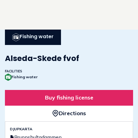
Fishing water
Alseda-Skede fvof
FACILITIES
Fishing water
Buy fishing license
Directions
DJUPKARTA
Brunnshultadammen