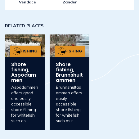
Vendace
Zander
RELATED PLACES
FISHING
FISHING
Shore
Shore
fishing,
fishing,
Aspödam
Brunnshult
men
ammen
Aspödammen
Brunnshultad
offers good
ammen offers
and easily
easily
accessible
accessible
shore fishing
shore fishing
for whitefish
for whitefish
such as...
such as r...