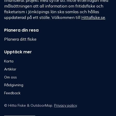
finansierat projekt med syfte att möte efterfrågan med
målsättningen att all information om fritidsfiske och
fisketurism i Jönköpings län ska samlas och hållas
uppdaterad på ett ställe. Välkommen till
Hittafiske.se
.
Planera din resa
Planera ditt fiske
Upptäck mer
Karta
Artiklar
Om oss
Rådgivning
Feedback
©
Hitta Fiske
& OutdoorMap.
Privacy policy
.