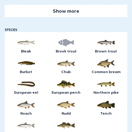
common method of fishing is casting with lures
Show more
but angling with a float, trolling and ice fishing
also works well.Fish speciesPike, perch, brown
trout, bleak, bream, chub, pike-perch, burbot,
SPECIES
roach, crucian carp, rudd and tench.
Bleak
Brook trout
Brown trout
Burbot
Chub
Common bream
European eel
European perch
Northern pike
Roach
Rudd
Tench