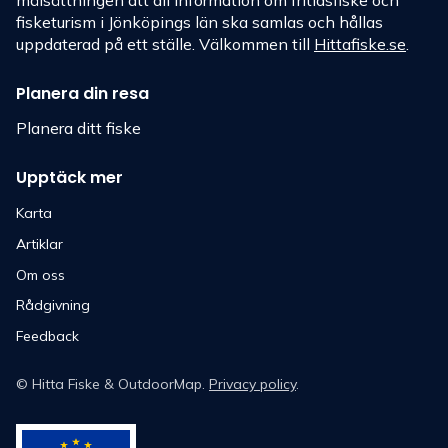
målsättningen att all information om fritidsfiske och
fisketurism i Jönköpings län ska samlas och hållas
uppdaterad på ett ställe. Välkommen till
Hittafiske.se
.
Planera din resa
Planera ditt fiske
Upptäck mer
Karta
Artiklar
Om oss
Rådgivning
Feedback
©
Hitta Fiske
& OutdoorMap.
Privacy policy
.