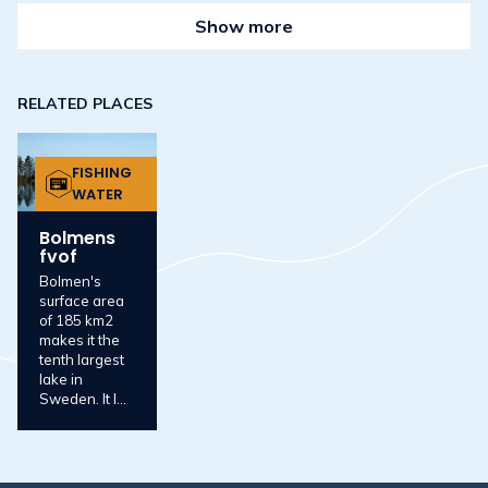
Show more
RELATED PLACES
FISHING
WATER
Bolmens
fvof
Bolmen's
surface area
of 185 km2
makes it the
tenth largest
lake in
Sweden. It l...