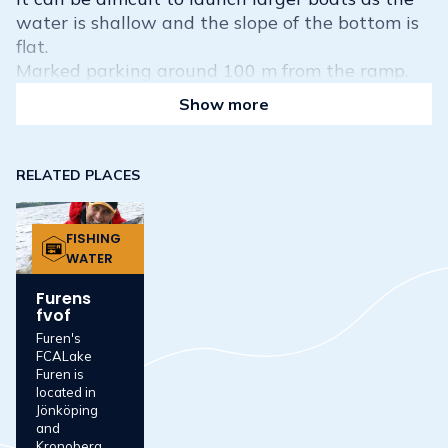
water is shallow and the slope of the bottom is
flat.
Marked parking around 100 m from the ramp.
Show more
RELATED PLACES
FISHING
WATER
Furens
fvof
Furen's
FCALake
Furen is
located in
Jönköping
and
Kronoberg