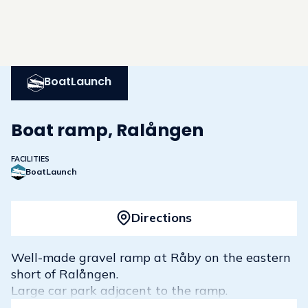
BoatLaunch
Boat ramp, Ralången
FACILITIES
BoatLaunch
Directions
Well-made gravel ramp at Råby on the eastern
short of Ralången.
Large car park adjacent to the ramp.