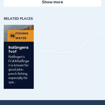
Show more
RELATED PLACES
FISHING
WATER
Ralångens
fvof
Ralången's
FCAARalånge
n is known for
good pike-
perch fishing,
especially for
spe...