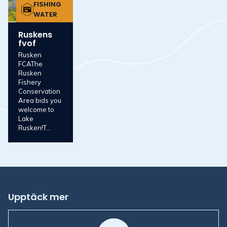
FISHING
WATER
Ruskens
fvof
Rusken
FCAThe
Rusken
Fishery
Conservation
Area bids you
welcome to
Lake
Rusken!T...
Upptäck mer