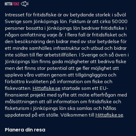
Intresset för fritidsfiske är av betydande storlek i såväl
Sverige som Jönköpings län. Faktum är att cirka 50 000
personer bosatta i Jönköpings län bedriver fritidsfiske i
någon omfattning varje år. I flera fall är fritidsfisket och
den besöksnäring den bidrar med av stor betydelse för
ett mindre samhälles infrastruktur och utbud och bidrar
inte sällan till fler arbetstillfällen. I Sverige och så även i
Jönköpings län finns goda möjligheter att bedriva fiske
men det finns stor potential att ge fler möjlighet att
uppleva våra vatten genom att tillgängliggöra och
förbättra kvaliteten på information om fiske och
fiskevatten.
Hittafiske.se
startade som ett EU-
finansierat projekt med syfte att möte efterfrågan med
målsättningen att all information om fritidsfiske och
fisketurism i Jönköpings län ska samlas och hållas
uppdaterad på ett ställe. Välkommen till
Hittafiske.se
.
Planera din resa