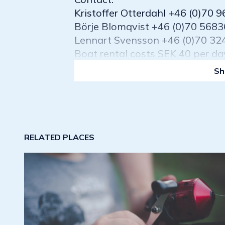
Kristoffer Otterdahl +46 (0)70 
Börje Blomqvist +46 (0)70 568
Lennart Svensson +46 (0)70 3
Boat rental costs SEK 40 per da
Sh
RELATED PLACES