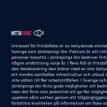
Intresset för fritidsfiske är av betydande storle
Sverige som Jönköpings län. Faktum är att cir
personer bosatta i Jönköpings län bedriver friti
någon omfattning varje år. I flera fall är fritids
den besöksnäring den bidrar med av stor betyd
ett mindre samhälles infrastruktur och utbud 
inte sällan till fler arbetstillfällen. I Sverige oc
Jönköpings län finns goda möjligheter att bedri
men det finns stor potential att ge fler möjligh
uppleva våra vatten genom att tillgängliggör
förbättra kvaliteten på information om fiske o