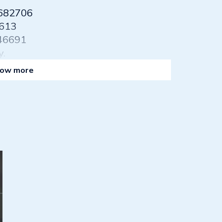
9682706
3613
246691
y.
ow more