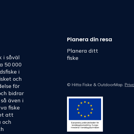
Planera din resa
Planera ditt
k i såväl
fiske
ka 50 000
dsfiske i
fisket och
©
Hitta Fiske
& OutdoorMap.
Priv
else för
och bidrar
h så även i
va fiske
et att
a och
ch