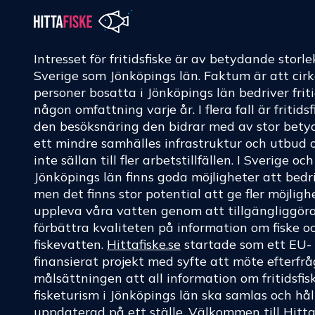
Intresset för fritidsfiske är av betydande storle
Sverige som Jönköpings län. Faktum är att cir
personer bosatta i Jönköpings län bedriver friti
någon omfattning varje år. I flera fall är fritids
den besöksnäring den bidrar med av stor betyd
ett mindre samhälles infrastruktur och utbud 
inte sällan till fler arbetstillfällen. I Sverige oc
Jönköpings län finns goda möjligheter att bedri
men det finns stor potential att ge fler möjligh
uppleva våra vatten genom att tillgängliggör
förbättra kvaliteten på information om fiske o
fiskevatten.
Hittafiske.se
startade som ett EU-
finansierat projekt med syfte att möte efterf
målsättningen att all information om fritidsfis
fisketurism i Jönköpings län ska samlas och hål
uppdaterad på ett ställe. Välkommen till
Hitta