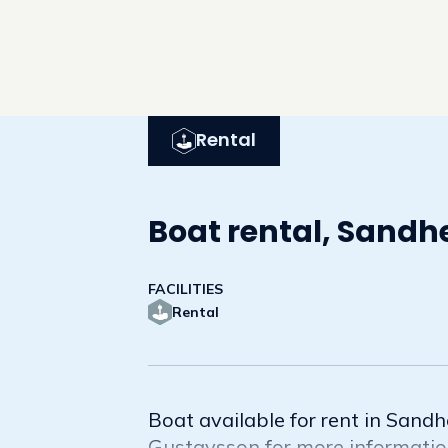
Rental
Boat rental, Sand
FACILITIES
Rental
Boat available for rent in Sand
Gustavsson for more informati