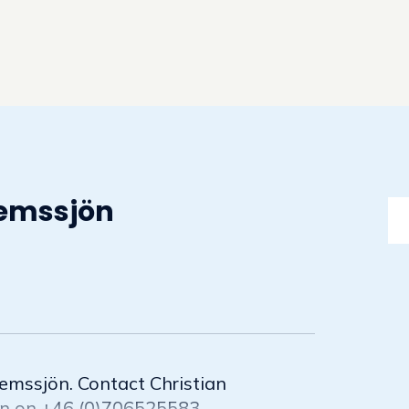
hemssjön
hemssjön. Contact Christian
on on +46 (0)706525583.