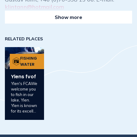
klintann@hotmail.com
Show more
RELATED PLACES
FISHING
WATER
Ylens fvof
Ylen's FCAWe
welcome you
to fish in our
lake, Ylen.
Ylen is known
for its excell...