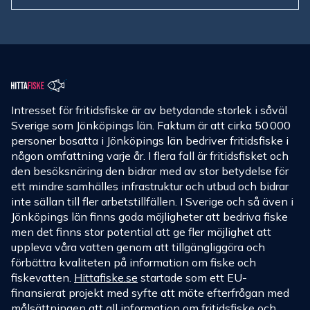
Intresset för fritidsfiske är av betydande storlek i såväl
Sverige som Jönköpings län. Faktum är att cirka 50 000
personer bosatta i Jönköpings län bedriver fritidsfiske i
någon omfattning varje år. I flera fall är fritidsfisket och
den besöksnäring den bidrar med av stor betydelse för
ett mindre samhälles infrastruktur och utbud och bidrar
inte sällan till fler arbetstillfällen. I Sverige och så även i
Jönköpings län finns goda möjligheter att bedriva fiske
men det finns stor potential att ge fler möjlighet att
uppleva våra vatten genom att tillgängliggöra och
förbättra kvaliteten på information om fiske och
fiskevatten.
Hittafiske.se
startade som ett EU-
finansierat projekt med syfte att möte efterfrågan med
målsättningen att all information om fritidsfiske och