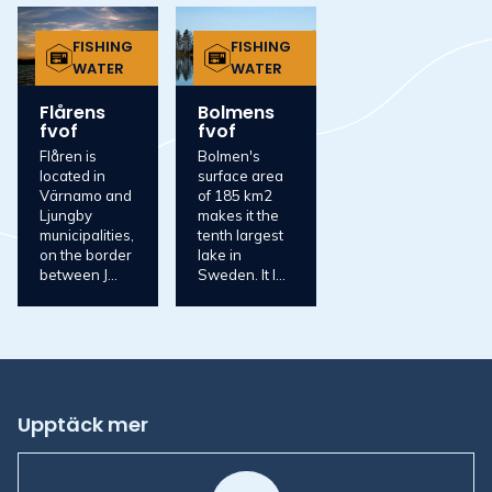
FISHING
FISHING
WATER
WATER
Flårens
Bolmens
fvof
fvof
Flåren is
Bolmen's
located in
surface area
Värnamo and
of 185 km2
Ljungby
makes it the
municipalities,
tenth largest
on the border
lake in
between J...
Sweden. It l...
Upptäck mer