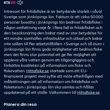
Intresset för fritidsfiske är av betydande storlek i såväl
Sverige som Jönköpings län. Faktum är att cirka 50 000
personer bosatta i Jönköpings län bedriver fritidsfiske i
någon omfattning varje år. I flera fall är fritidsfisket och
den besöksnäring den bidrar med av stor betydelse för
ett mindre samhälles infrastruktur och utbud och bidrar
inte sällan till fler arbetstillfällen. I Sverige och så även i
Jönköpings län finns goda möjligheter att bedriva fiske
men det finns stor potential att ge fler möjlighet att
uppleva våra vatten genom att tillgängliggöra och
förbättra kvaliteten på information om fiske och
fiskevatten.
Hittafiske.se
startade som ett EU-
finansierat projekt med syfte att möte efterfrågan med
målsättningen att all information om fritidsfiske och
fisketurism i Jönköpings län ska samlas och hållas
uppdaterad på ett ställe. Välkommen till
Hittafiske.se
.
Planera din resa