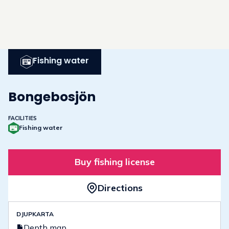
Fishing water
Bongebosjön
FACILITIES
Fishing water
Buy fishing license
Directions
DJUPKARTA
Depth map