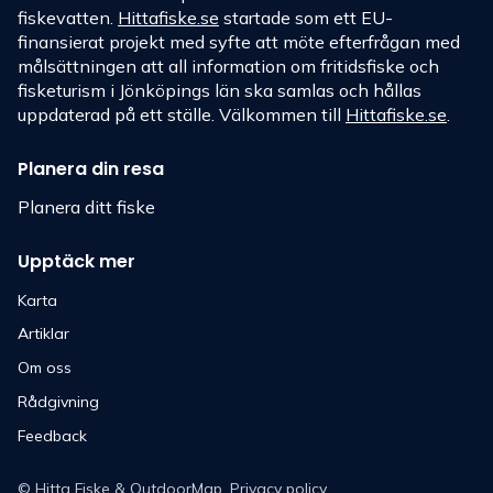
fiskevatten.
Hittafiske.se
startade som ett EU-
finansierat projekt med syfte att möte efterfrågan med
målsättningen att all information om fritidsfiske och
fisketurism i Jönköpings län ska samlas och hållas
uppdaterad på ett ställe. Välkommen till
Hittafiske.se
.
Planera din resa
Planera ditt fiske
Upptäck mer
Karta
Artiklar
Om oss
Rådgivning
Feedback
©
Hitta Fiske
& OutdoorMap.
Privacy policy
.