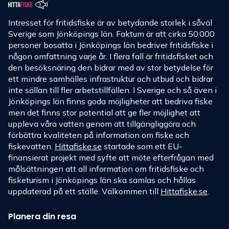
Intresset för fritidsfiske är av betydande storlek i såväl
Sverige som Jönköpings län. Faktum är att cirka 50 000
personer bosatta i Jönköpings län bedriver fritidsfiske i
någon omfattning varje år. I flera fall är fritidsfisket och
den besöksnäring den bidrar med av stor betydelse för
ett mindre samhälles infrastruktur och utbud och bidrar
inte sällan till fler arbetstillfällen. I Sverige och så även i
Jönköpings län finns goda möjligheter att bedriva fiske
men det finns stor potential att ge fler möjlighet att
uppleva våra vatten genom att tillgängliggöra och
förbättra kvaliteten på information om fiske och
fiskevatten.
Hittafiske.se
startade som ett EU-
finansierat projekt med syfte att möte efterfrågan med
målsättningen att all information om fritidsfiske och
fisketurism i Jönköpings län ska samlas och hållas
uppdaterad på ett ställe. Välkommen till
Hittafiske.se
.
Planera din resa