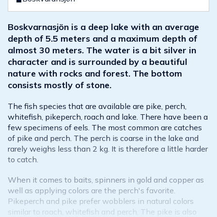
Boskvarnasjön is a deep lake with an average
depth of 5.5 meters and a maximum depth of
almost 30 meters. The water is a bit silver in
character and is surrounded by a beautiful
nature with rocks and forest. The bottom
consists mostly of stone.
The fish species that are available are pike, perch,
whitefish, pikeperch, roach and lake. There have been a
few specimens of eels. The most common are catches
of pike and perch. The perch is coarse in the lake and
rarely weighs less than 2 kg. It is therefore a little harder
to catch.
When it comes to baits, spinners in gold and copper as
well as applying colors are the perch's favorite.
Pikeperch and pike prefer wobblers in natural colors
similar to roach, whitefish and perch. The pike is also