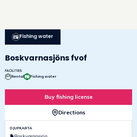
Fishing water
Boskvarnasjöns fvof
FACILITIES
Rental
Fishing water
Buy fishing license
Directions
DJUPKARTA
Boskvaransjön