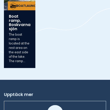
BOATLAUNCH
Boat
ramp,
Boskvarna
sjön
The boat
ramp is
located at the
rest area on
the east side
of the lake.
The ramp...
Upptäck mer