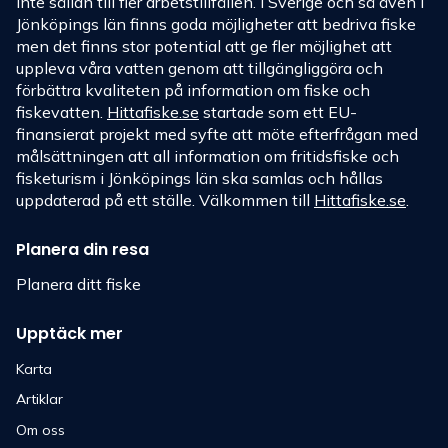
inte sällan till fler arbetstillfällen. I Sverige och så även i
Jönköpings län finns goda möjligheter att bedriva fiske
men det finns stor potential att ge fler möjlighet att
uppleva våra vatten genom att tillgängliggöra och
förbättra kvaliteten på information om fiske och
fiskevatten.
Hittafiske.se
startade som ett EU-
finansierat projekt med syfte att möte efterfrågan med
målsättningen att all information om fritidsfiske och
fisketurism i Jönköpings län ska samlas och hållas
uppdaterad på ett ställe. Välkommen till
Hittafiske.se
.
Planera din resa
Planera ditt fiske
Upptäck mer
Karta
Artiklar
Om oss