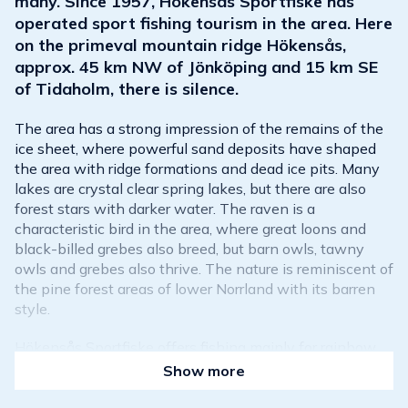
many. Since 1957, Hökensås Sportfiske has
operated sport fishing tourism in the area. Here
on the primeval mountain ridge Hökensås,
approx. 45 km NW of Jönköping and 15 km SE
of Tidaholm, there is silence.
The area has a strong impression of the remains of the
ice sheet, where powerful sand deposits have shaped
the area with ridge formations and dead ice pits. Many
lakes are crystal clear spring lakes, but there are also
forest stars with darker water. The raven is a
characteristic bird in the area, where great loons and
black-billed grebes also breed, but barn owls, tawny
owls and grebes also thrive. The nature is reminiscent of
the pine forest areas of lower Norrland with its barren
style.
Hökensås Sportfiske offers fishing mainly for rainbow
trout, trout and in Sänksjön also char. Essentially, we
Show more
release rainbow trout. The ratio of 80% rainbow and
20% trout is a balance we try to maintain. In some lakes