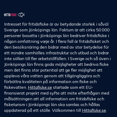
Intresset för fritidsfiske är av betydande storlek i såväl
Sverige som Jönköpings län. Faktum är att cirka 50 000
personer bosatta i Jönköpings län bedriver fritidsfiske i
någon omfattning varje år. I flera fall är fritidsfisket och
den besöksnäring den bidrar med av stor betydelse för
ett mindre samhälles infrastruktur och utbud och bidrar
inte sällan till fler arbetstillfällen. I Sverige och så även i
Jönköpings län finns goda möjligheter att bedriva fiske
men det finns stor potential att ge fler möjlighet att
uppleva våra vatten genom att tillgängliggöra och
förbättra kvaliteten på information om fiske och
fiskevatten.
Hittafiske.se
startade som ett EU-
finansierat projekt med syfte att möte efterfrågan med
målsättningen att all information om fritidsfiske och
fisketurism i Jönköpings län ska samlas och hållas
uppdaterad på ett ställe. Välkommen till
Hittafiske.se
.