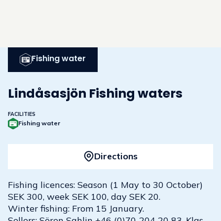
Fishing water
Lindåsasjön Fishing waters
FACILITIES
Fishing water
Directions
Fishing licences: Season (1 May to 30 October)
SEK 300, week SEK 100, day SEK 20.
Winter fishing: From 15 January.
Sellers: Sören Sahlin +46 (0)70‑204 20 83, Klas