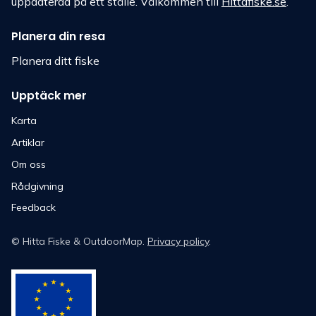
uppdaterad på ett ställe. Välkommen till
Hittafiske.se
.
Planera din resa
Planera ditt fiske
Upptäck mer
Karta
Artiklar
Om oss
Rådgivning
Feedback
©
Hitta Fiske
& OutdoorMap.
Privacy policy
.