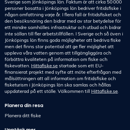
Sverige som Jönköpings län. Faktum är att cirka 50 000
personer bosatta i Jönköpings län bedriver fritidsfiske i
någon omfattning varje år. I flera fall är fritidsfisket och
den besöksnäring den bidrar med av stor betydelse för
ett mindre samhälles infrastruktur och utbud och bidrar
inte sällan till fler arbetstillfällen. I Sverige och så även i
Jönköpings län finns goda möjligheter att bedriva fiske
men det finns stor potential att ge fler möjlighet att
uppleva våra vatten genom att tillgängliggöra och
förbättra kvaliteten på information om fiske och
fiskevatten.
Hittafiske.se
startade som ett EU-
finansierat projekt med syfte att möte efterfrågan med
målsättningen att all information om fritidsfiske och
fisketurism i Jönköpings län ska samlas och hållas
uppdaterad på ett ställe. Välkommen till
Hittafiske.se
.
Planera din resa
Planera ditt fiske
Upptäck mer