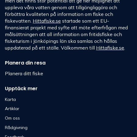
men det finns stor potential att ge fler möjlighet att
uppleva våra vatten genom att tillgängliggöra och
förbättra kvaliteten på information om fiske och
fiskevatten.
Hittafiske.se
startade som ett EU-
finansierat projekt med syfte att möte efterfrågan med
målsättningen att all information om fritidsfiske och
fisketurism i Jönköpings län ska samlas och hållas
uppdaterad på ett ställe. Välkommen till
Hittafiske.se
.
Planera din resa
Planera ditt fiske
Upptäck mer
Karta
Artiklar
Om oss
Rådgivning
Feedback