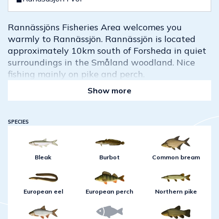
Rannässjöns Fisheries Area welcomes you
warmly to Rannässjön. Rannässjön is located
approximately 10km south of Forsheda in quiet
surroundings in the Småland woodland. Nice
fishing mainly on pike and perch.
Show more
SPECIES
Bleak
Burbot
Common bream
European eel
European perch
Northern pike