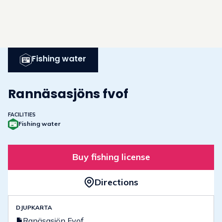
Fishing water
Rannäsasjöns fvof
FACILITIES
Fishing water
Buy fishing license
Directions
DJUPKARTA
Ranäsasjön Fvof