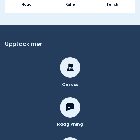
Roach
Ruffe
Tench
Upptäck mer
Om oss
Rådgivning