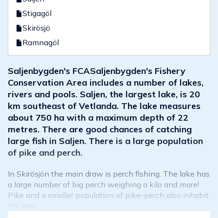
Stigagöl
Skirösjö
Ramnagöl
Saljenbygden's FCASaljenbygden's Fishery
Conservation Area includes a number of lakes,
rivers and pools. Saljen, the largest lake, is 20
km southeast of Vetlanda. The lake measures
about 750 ha with a maximum depth of 22
metres. There are good chances of catching
large fish in Saljen. There is a large population
of pike and perch.
In Skirösjön the main draw is perch fishing. The lake has
a large number of big perch weighing a kilo and more!
Pike and a smaller population of pike-perch also inhabit
the lake.