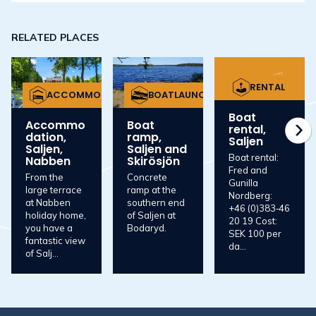
RELATED PLACES
RENTAL
ACCOMMODATION
BOATLAUNCH
Boat
Accommo
Boat
rental,
dation,
ramp,
Saljen
Saljen,
Saljen and
Boat rental:
Nabben
Skirösjön
Fred and
From the
Concrete
Gunilla
large terrace
ramp at the
Nordberg:
at Nabben
southern end
+46 (0)383‑46
holiday home,
of Saljen at
20 19 Cost:
you have a
Bodaryd.
SEK 100 per
fantastic view
da...
of Salj...