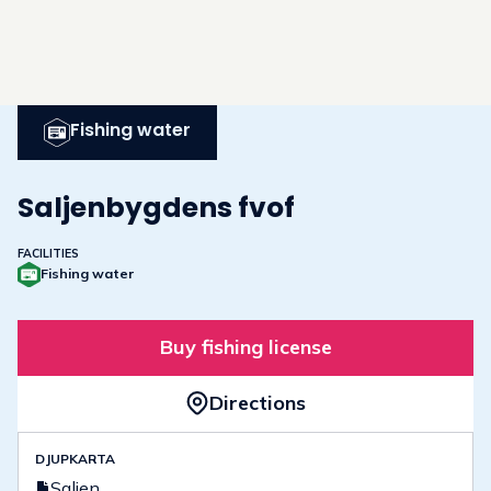
Fishing water
Saljenbygdens fvof
FACILITIES
Fishing water
Buy fishing license
Directions
DJUPKARTA
Saljen