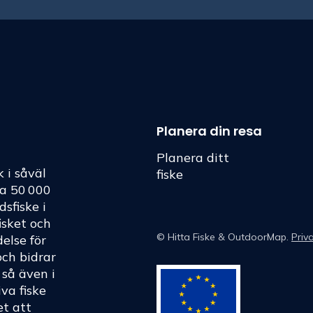
Planera din resa
Planera ditt
k i såväl
fiske
ka 50 000
dsfiske i
fisket och
©
Hitta Fiske
& OutdoorMap.
Priv
else för
och bidrar
h så även i
va fiske
et att