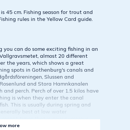
is 45 cm. Fishing season for trout and
Fishing rules in the Yellow Card guide.
g you can do some exciting fishing in an
Vallgravsmetet, almost 20 different
ver the years, which shows a great
shing spots in Gothenburg's canals and
dgårdsföreningen, Slussen and
t Rosenlund and Stora Hamnkanalen
 and perch. Perch of over 1.5 kilos have
hing is when they enter the canal
ish. This is usually during spring and
 generally best at low water
 recent times that is now numerous
 area and canals is the blackmouth
ow more