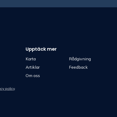
Upptäck mer
Karta
Rådgivning
Artiklar
Feedback
Om oss
acy policy
.