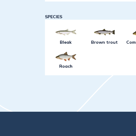
butterfly. It is a so-called alien in
caught.
SPECIES
Bleak
Brown trout
Com
Roach