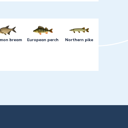
vasive species that should be killed when
mon bream
European perch
Northern pike