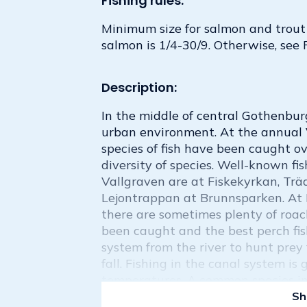
Fishing rules:
Minimum size for salmon and trout 
salmon is 1/4-30/9. Otherwise, see 
Description:
In the middle of central Gothenbur
urban environment. At the annual 
species of fish have been caught o
diversity of species. Well-known fi
Vallgraven are at Fiskekyrkan, Trä
Lejontrappan at Brunnsparken. A
there are sometimes plenty of roach
been caught and the best perch fis
system from the river to hunt prey f
fall. Fishing in the canal system is
temperatures. A common species in
throughout the Gothenburg harbor
Sh